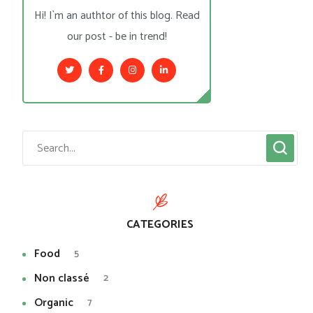
Hi! I`m an authtor of this blog. Read
our post - be in trend!
CATEGORIES
Food
5
Non classé
2
Organic
7