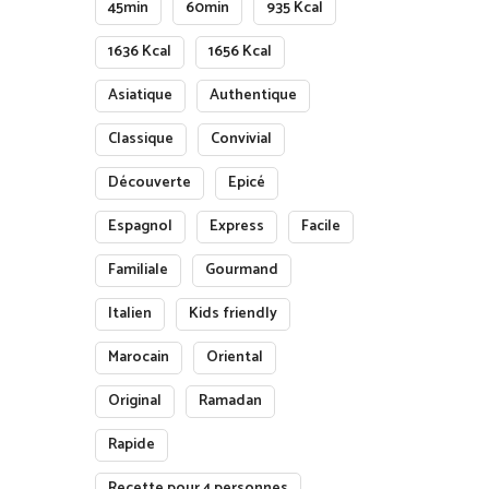
45min
60min
935 Kcal
1636 Kcal
1656 Kcal
Asiatique
Authentique
Classique
Convivial
Découverte
Epicé
Espagnol
Express
Facile
Familiale
Gourmand
Italien
Kids friendly
Marocain
Oriental
Original
Ramadan
Rapide
Recette pour 4 personnes