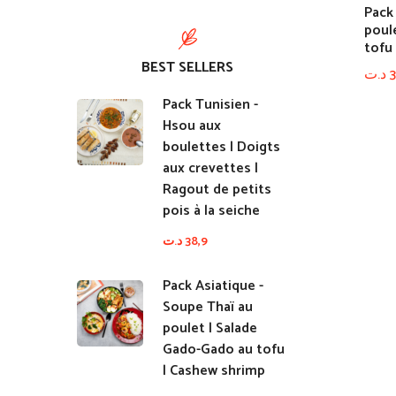
Pack
poul
tofu
BEST SELLERS
د.ت
3
Pack Tunisien -
Hsou aux
boulettes | Doigts
aux crevettes |
Ragout de petits
pois à la seiche
د.ت
38,9
Pack Asiatique -
Soupe Thaï au
poulet | Salade
Gado-Gado au tofu
| Cashew shrimp