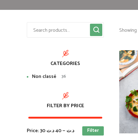
Showing t
CATEGORIES
Non classé
36
FILTER BY PRICE
Filter
Price:
40 د.ت
—
30 د.ت