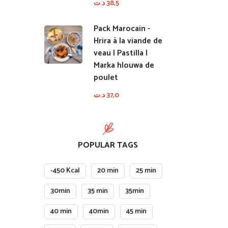
د.ت
38,5
Pack Marocain -
Hrira à la viande de
veau | Pastilla |
Marka hlouwa de
poulet
د.ت
37,0
POPULAR TAGS
-450 Kcal
20 min
25 min
30min
35 min
35min
40 min
40min
45 min