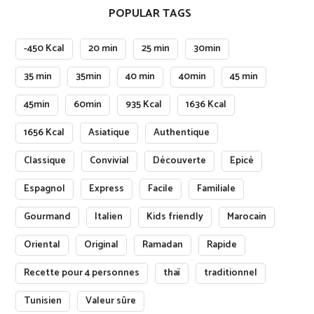
POPULAR TAGS
-450 Kcal
20 min
25 min
30min
35 min
35min
40 min
40min
45 min
45min
60min
935 Kcal
1636 Kcal
1656 Kcal
Asiatique
Authentique
Classique
Convivial
Découverte
Epicé
Espagnol
Express
Facile
Familiale
Gourmand
Italien
Kids friendly
Marocain
Oriental
Original
Ramadan
Rapide
Recette pour 4 personnes
thaï
traditionnel
Tunisien
Valeur sûre