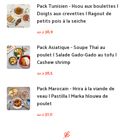
Pack Tunisien - Hsou aux boulettes |
Doigts aux crevettes | Ragout de
petits pois à la seiche
د.ت
38,9
Pack Asiatique - Soupe Thaï au
poulet | Salade Gado-Gado au tofu |
Cashew shrimp
د.ت
38,5
Pack Marocain - Hrira à la viande de
veau | Pastilla | Marka hlouwa de
poulet
د.ت
37,0