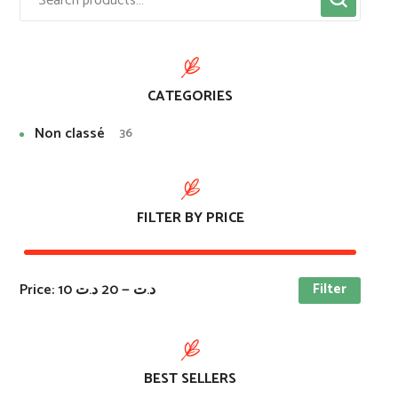
CATEGORIES
Non classé
36
FILTER BY PRICE
Filter
Price:
20 د.ت
—
10 د.ت
BEST SELLERS