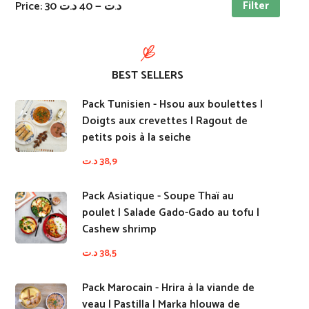
Filter
Price:
40 د.ت
—
30 د.ت
BEST SELLERS
Pack Tunisien - Hsou aux boulettes |
Doigts aux crevettes | Ragout de
petits pois à la seiche
د.ت
38,9
Pack Asiatique - Soupe Thaï au
poulet | Salade Gado-Gado au tofu |
Cashew shrimp
د.ت
38,5
Pack Marocain - Hrira à la viande de
veau | Pastilla | Marka hlouwa de