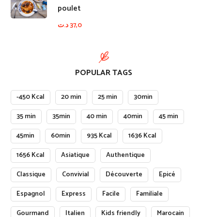
poulet
د.ت
37,0
POPULAR TAGS
-450 Kcal
20 min
25 min
30min
35 min
35min
40 min
40min
45 min
45min
60min
935 Kcal
1636 Kcal
1656 Kcal
Asiatique
Authentique
Classique
Convivial
Découverte
Epicé
Espagnol
Express
Facile
Familiale
Gourmand
Italien
Kids friendly
Marocain