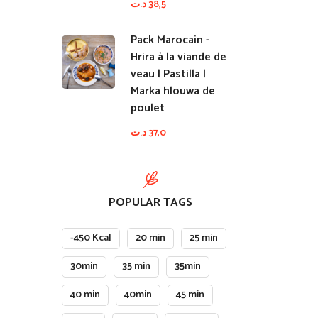
د.ت
38,5
Pack Marocain -
Hrira à la viande de
veau | Pastilla |
Marka hlouwa de
poulet
د.ت
37,0
POPULAR TAGS
-450 Kcal
20 min
25 min
30min
35 min
35min
40 min
40min
45 min