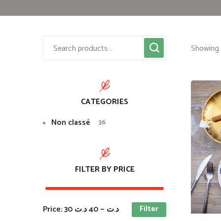
Showing t
CATEGORIES
Non classé
36
FILTER BY PRICE
Filter
Price:
40 د.ت
—
30 د.ت