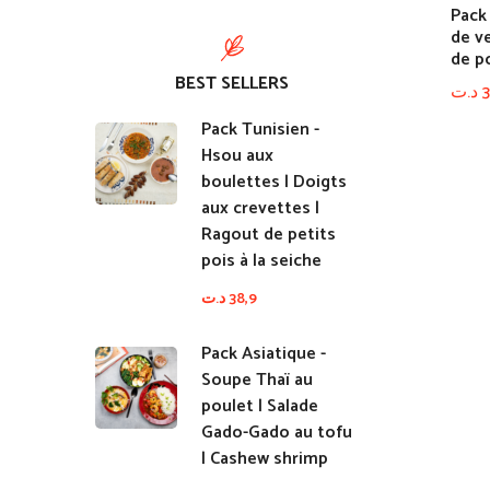
Pack 
de ve
de p
BEST SELLERS
د.ت
3
Pack Tunisien -
Hsou aux
boulettes | Doigts
aux crevettes |
Ragout de petits
pois à la seiche
د.ت
38,9
Pack Asiatique -
Soupe Thaï au
poulet | Salade
Gado-Gado au tofu
| Cashew shrimp