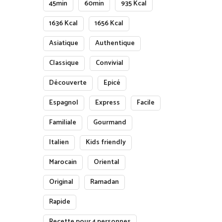
45min
60min
935 Kcal
1636 Kcal
1656 Kcal
Asiatique
Authentique
Classique
Convivial
Découverte
Epicé
Espagnol
Express
Facile
Familiale
Gourmand
Italien
Kids friendly
Marocain
Oriental
Original
Ramadan
Rapide
Recette pour 4 personnes