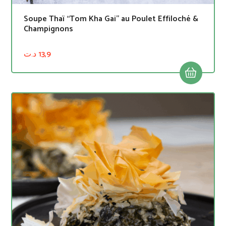
Soupe Thaï “Tom Kha Gai” au Poulet Effiloché &
Champignons
د.ت
13,9