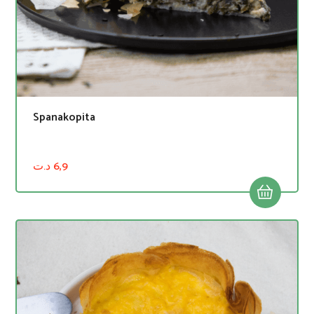
Spanakopita
د.ت
6,9