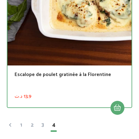
Escalope de poulet gratinée à la Florentine
د.ت
13,9
1
2
3
4