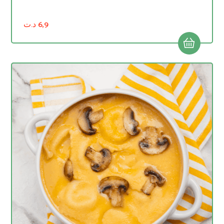
د.ت
6,9