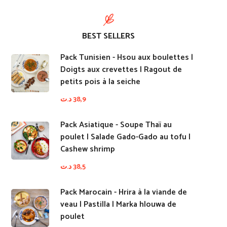
BEST SELLERS
Pack Tunisien - Hsou aux boulettes |
Doigts aux crevettes | Ragout de
petits pois à la seiche
د.ت
38,9
Pack Asiatique - Soupe Thaï au
poulet | Salade Gado-Gado au tofu |
Cashew shrimp
د.ت
38,5
Pack Marocain - Hrira à la viande de
veau | Pastilla | Marka hlouwa de
poulet