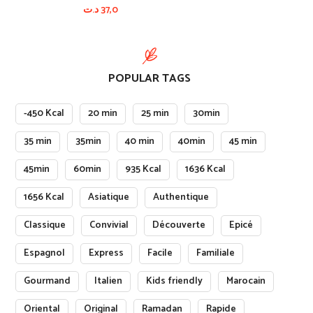
د.ت
37,0
POPULAR TAGS
-450 Kcal
20 min
25 min
30min
35 min
35min
40 min
40min
45 min
45min
60min
935 Kcal
1636 Kcal
1656 Kcal
Asiatique
Authentique
Classique
Convivial
Découverte
Epicé
Espagnol
Express
Facile
Familiale
Gourmand
Italien
Kids friendly
Marocain
Oriental
Original
Ramadan
Rapide