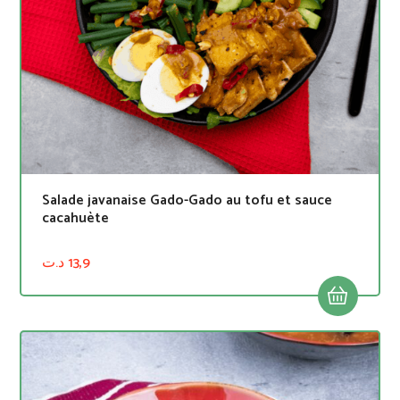
Salade javanaise Gado-Gado au tofu et sauce
cacahuète​
د.ت
13,9