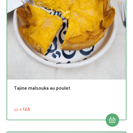
Tajine malsouka au poulet
د.ت
12,5