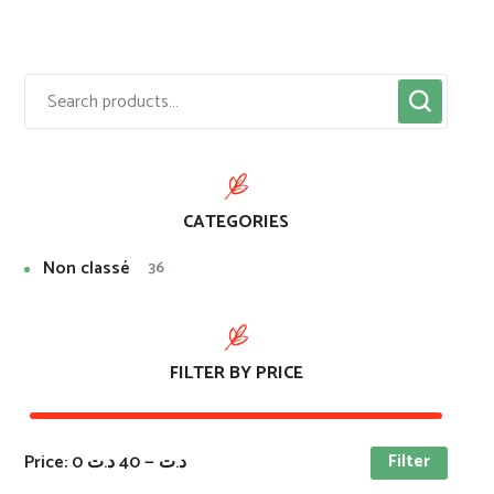
CATEGORIES
Non classé
36
FILTER BY PRICE
Filter
Price:
40 د.ت
—
0 د.ت