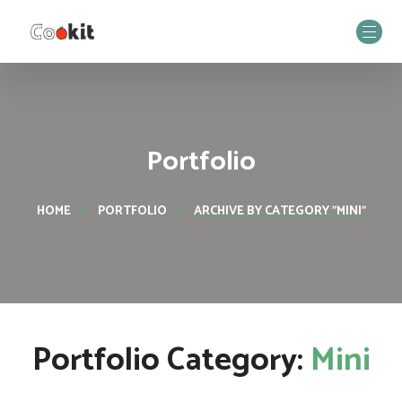
Portfolio
HOME
PORTFOLIO
ARCHIVE BY CATEGORY "MINI"
Portfolio Category:
Mini